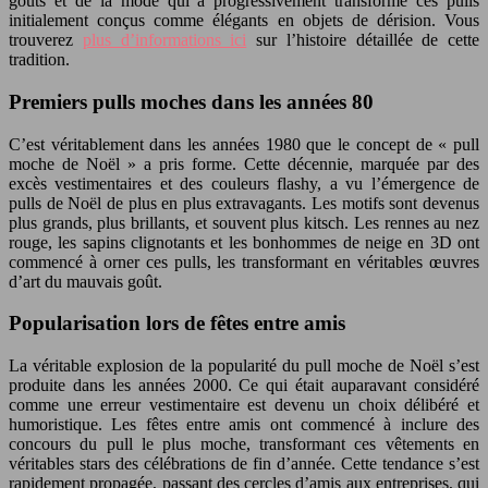
goûts et de la mode qui a progressivement transformé ces pulls
initialement conçus comme élégants en objets de dérision. Vous
trouverez
plus d’informations ici
sur l’histoire détaillée de cette
tradition.
Premiers pulls moches dans les années 80
C’est véritablement dans les années 1980 que le concept de « pull
moche de Noël » a pris forme. Cette décennie, marquée par des
excès vestimentaires et des couleurs flashy, a vu l’émergence de
pulls de Noël de plus en plus extravagants. Les motifs sont devenus
plus grands, plus brillants, et souvent plus kitsch. Les rennes au nez
rouge, les sapins clignotants et les bonhommes de neige en 3D ont
commencé à orner ces pulls, les transformant en véritables œuvres
d’art du mauvais goût.
Popularisation lors de fêtes entre amis
La véritable explosion de la popularité du pull moche de Noël s’est
produite dans les années 2000. Ce qui était auparavant considéré
comme une erreur vestimentaire est devenu un choix délibéré et
humoristique. Les fêtes entre amis ont commencé à inclure des
concours du pull le plus moche, transformant ces vêtements en
véritables stars des célébrations de fin d’année. Cette tendance s’est
rapidement propagée, passant des cercles d’amis aux entreprises, qui