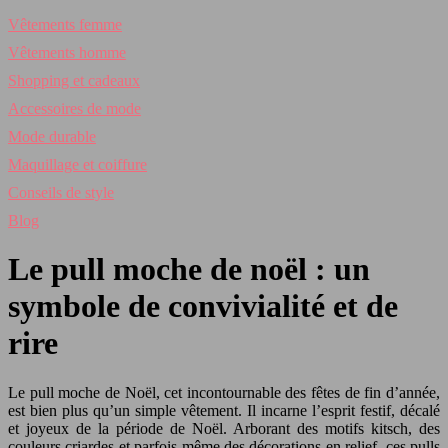
Vêtements femme
Vêtements homme
Shopping et cadeaux
Accessoires de mode
Mode durable
Maquillage et coiffure
Conseils de style
Blog
Le pull moche de noël : un
symbole de convivialité et de
rire
Le pull moche de Noël, cet incontournable des fêtes de fin d’année,
est bien plus qu’un simple vêtement. Il incarne l’esprit festif, décalé
et joyeux de la période de Noël. Arborant des motifs kitsch, des
couleurs criardes et parfois même des décorations en relief, ces pulls