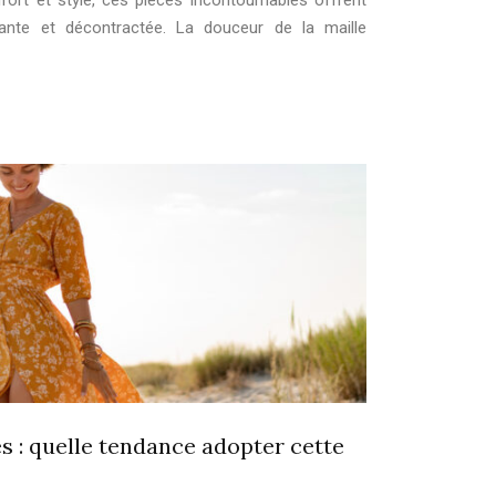
ort et style, ces pièces incontournables offrent
gante et décontractée. La douceur de la maille
 : quelle tendance adopter cette