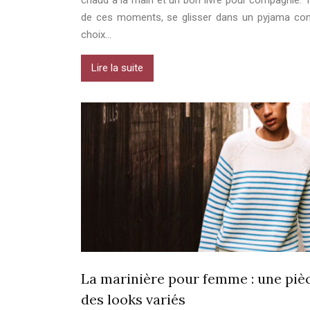
chaud à la main et un bon livre pour compagnie. T
de ces moments, se glisser dans un pyjama conf
choix…
Lire la suite
La marinière pour femme : une piè
des looks variés