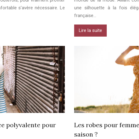
outefois, pour vraiment profiter
monde de la mode. Alliant conf
ortable s’avère nécessaire. Le
une silhouette à la fois élé
française…
Lire la suite
ce polyvalente pour
Les robes pour femmes
saison ?