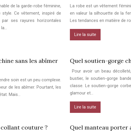
able de la garde-robe féminine,
La robe est un vêtement féminin
 style. Ce vêtement, inspiré de
en valeur la silhouette de la f
e par ses rayures horizontales
Les tendances en matière de ro
 la…
Lire la suite
hine sans les abîmer
Quel soutien-gorge ch
Pour avoir un beau décolleté,
bustier, le soutien-gorge band
endre soin est un peu complexe.
classe. Le soutien-gorge corbei
eur de les abîmer. Pourtant, les
glamour et…
état. Mais…
Lire la suite
collant couture ?
Quel manteau porter a